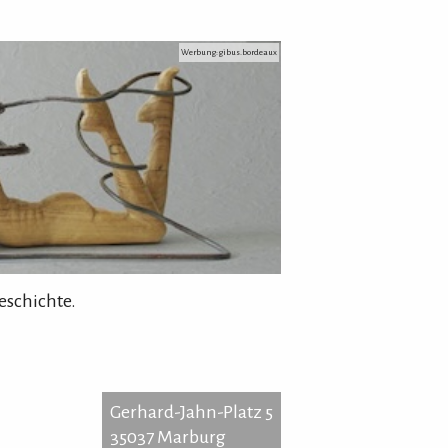
Werbung: gibus.bordeaux
eschichte.
Gerhard-Jahn-Platz 5
35037 Marburg