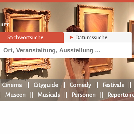
►
Stichwortsuche
►
Datumssuche
Cinema
Cityguide
Comedy
Festivals
Museen
Musicals
Personen
Repertoir