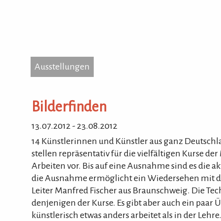
Ausstellungen
...
Ausstellungen
Gerh
3503
Bilderfinden
Tel.
Hom
13.07.2012 - 23.08.2012
14 Künstlerinnen und Künstler aus ganz Deutsch
stellen repräsentativ für die vielfältigen Kurse
Arbeiten vor. Bis auf eine Ausnahme sind es die ak
die Ausnahme ermöglicht ein Wiedersehen mit 
Leiter Manfred Fischer aus Braunschweig. Die Te
denjenigen der Kurse. Es gibt aber auch ein paa
künstlerisch etwas anders arbeitet als in der Lehre