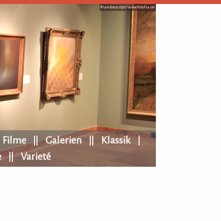
© andreas130 /
www.fotolia.de
Filme
Galerien
Klassik
e
Varieté