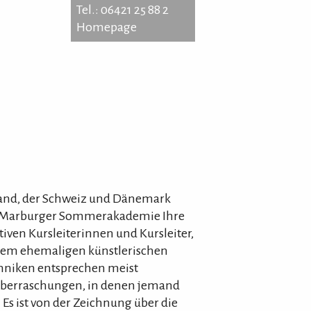
Tel.: 06421 25 88 2
Homepage
ard-Jahn-Platz 5
7 Marburg
: 06421 25 88 2
epage
land, der Schweiz und Dänemark
 der Marburger Sommerakademie Ihre
tiven Kursleiterinnen und Kursleiter,
dem ehemaligen künstlerischen
chniken entsprechen meist
r Überraschungen, in denen jemand
. Es ist von der Zeichnung über die