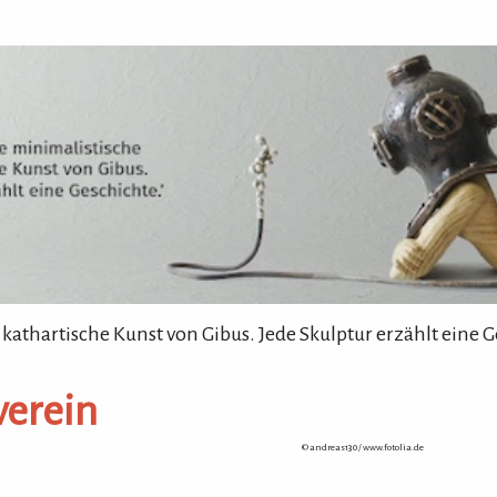
 kathartische Kunst von Gibus. Jede Skulptur erzählt eine G
verein
© andreas130 /
www.fotolia.de