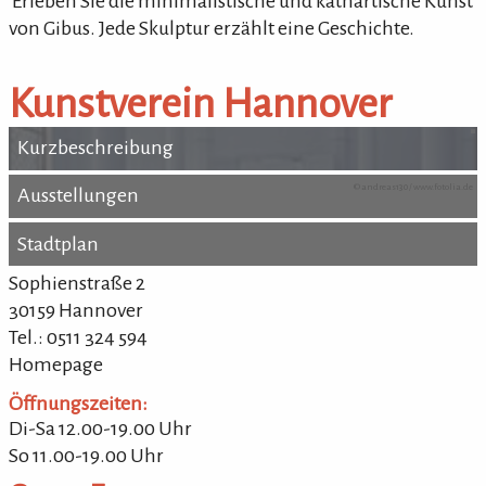
'Erleben Sie die minimalistische und kathartische Kunst
von Gibus. Jede Skulptur erzählt eine Geschichte.
Kunstverein Hannover
Kurzbeschreibung
Kurzbeschreibung
© andreas130 /
www.fotolia.de
Ausstellungen
Ausstellungen
Stadtplan
Stadtplan
Sophienstraße 2
30159 Hannover
Tel.: 0511 324 594
Homepage
Öffnungszeiten:
Di-Sa 12.00-19.00 Uhr
So 11.00-19.00 Uhr