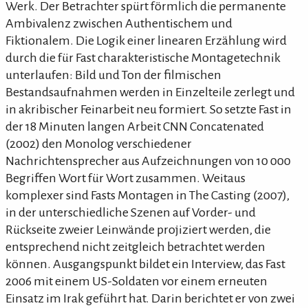
Werk. Der Betrachter spürt förmlich die permanente
Ambivalenz zwischen Authentischem und
Fiktionalem. Die Logik einer linearen Erzählung wird
durch die für Fast charakteristische Montagetechnik
unterlaufen: Bild und Ton der filmischen
Bestandsaufnahmen werden in Einzelteile zerlegt und
in akribischer Feinarbeit neu formiert. So setzte Fast in
der 18 Minuten langen Arbeit CNN Concatenated
(2002) den Monolog verschiedener
Nachrichtensprecher aus Aufzeichnungen von 10 000
Begriffen Wort für Wort zusammen. Weitaus
komplexer sind Fasts Montagen in The Casting (2007),
in der unterschiedliche Szenen auf Vorder- und
Rückseite zweier Leinwände projiziert werden, die
entsprechend nicht zeitgleich betrachtet werden
können. Ausgangspunkt bildet ein Interview, das Fast
2006 mit einem US-Soldaten vor einem erneuten
Einsatz im Irak geführt hat. Darin berichtet er von zwei