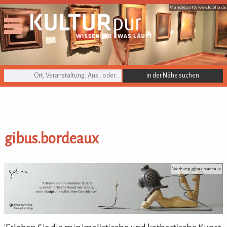
© andreas130 /
www.fotolia.de
KULTURpur Suche
gibus.bordeaux
gibus.bordeaux
Werbung: gibus.bordeaux