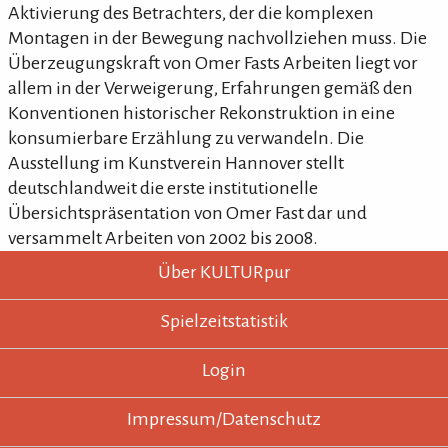
Aktivierung des Betrachters, der die komplexen
Montagen in der Bewegung nachvollziehen muss. Die
Überzeugungskraft von Omer Fasts Arbeiten liegt vor
allem in der Verweigerung, Erfahrungen gemäß den
Konventionen historischer Rekonstruktion in eine
konsumierbare Erzählung zu verwandeln. Die
Ausstellung im Kunstverein Hannover stellt
deutschlandweit die erste institutionelle
Übersichtspräsentation von Omer Fast dar und
versammelt Arbeiten von 2002 bis 2008.
KULTURpur - wissen wo was läuft.
KULTURpur Footer
Über KULTURpur
Spielzeitstatistik
Login
Impressum/Datenschutz