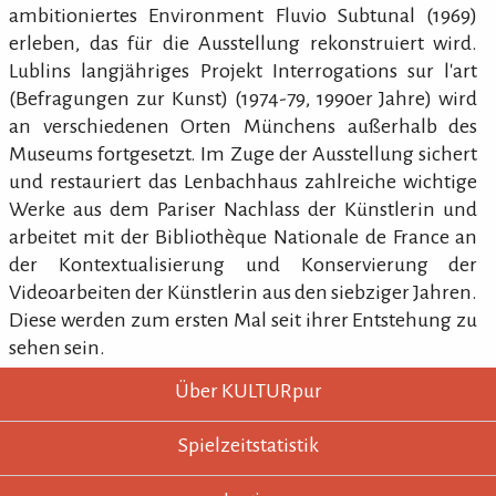
ambitioniertes Environment Fluvio Subtunal (1969)
erleben, das für die Ausstellung rekonstruiert wird.
Lublins langjähriges Projekt Interrogations sur l'art
(Befragungen zur Kunst) (1974-79, 1990er Jahre) wird
an verschiedenen Orten Münchens außerhalb des
Museums fortgesetzt. Im Zuge der Ausstellung sichert
und restauriert das Lenbachhaus zahlreiche wichtige
Werke aus dem Pariser Nachlass der Künstlerin und
arbeitet mit der Bibliothèque Nationale de France an
der Kontextualisierung und Konservierung der
Videoarbeiten der Künstlerin aus den siebziger Jahren.
Diese werden zum ersten Mal seit ihrer Entstehung zu
sehen sein.
KULTURpur - wissen wo was läuft.
KULTURpur Footer
Über KULTURpur
Spielzeitstatistik