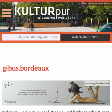
Kunstbau München, Foto: RabahK
KULTURpur Suche
gibus.bordeaux
gibus.bordeaux
Werbung: gibus.bordeaux