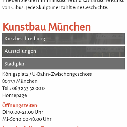
'Erleben Sie die minimalistische und kathartische Kunst
von Gibus. Jede Skulptur erzählt eine Geschichte.
Kunstbau München
Foto: Kunstbau München
Kurzbeschreibung
Kurzbeschreibung
Kunstbau München, Foto: RabahK
Ausstellungen
Ausstellungen
Stadtplan
Stadtplan
Königsplatz / U-Bahn-Zwischengeschoss
80333 München
Tel.: 089 233 32 00 0
Homepage
Öffnungszeiten:
Di 10.00-21.00 Uhr
Mi-So 10.00-18.00 Uhr