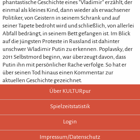
phantastische Geschichte eines "Vladimir" erzählt, der
einmal als kleines Kind, dann wieder als erwachsener
Politiker, von Geistern in seinem Schrank und auf
seiner Tapete bedroht wird und schließlich, von allerlei
Abfall bedrängt, in seinem Bett gefangen ist. Im Blick
auf die jüngsten Proteste in Russland ist dahinter
unschwer Wladimir Putin zu erkennen. Poplavsky, der
2011 Selbstmord beginn, war überzeugt davon, dass
Putin ihn mit persönlicher Rache verfolge. So hat er
über seinen Tod hinaus einen Kommentar zur
aktuellen Geschichte gezeichnet.
KULTURpur - wissen wo was läuft.
KULTURpur Footer
Über KULTURpur
Spielzeitstatistik
Login
Impressum/Datenschutz