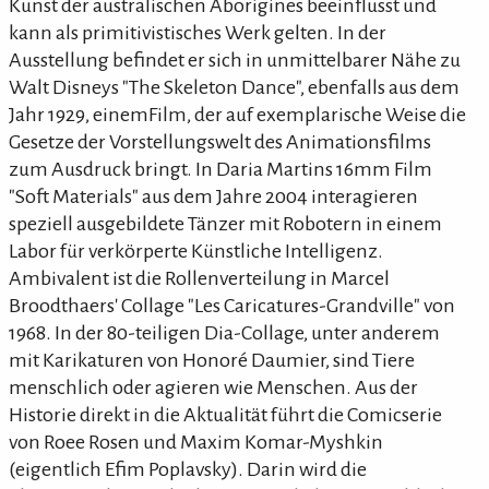
Kunst der australischen Aborigines beeinflusst und
kann als primitivistisches Werk gelten. In der
Ausstellung befindet er sich in unmittelbarer Nähe zu
Walt Disneys "The Skeleton Dance", ebenfalls aus dem
Jahr 1929, einemFilm, der auf exemplarische Weise die
Gesetze der Vorstellungswelt des Animationsfilms
zum Ausdruck bringt. In Daria Martins 16mm Film
"Soft Materials" aus dem Jahre 2004 interagieren
speziell ausgebildete Tänzer mit Robotern in einem
Labor für verkörperte Künstliche Intelligenz.
Ambivalent ist die Rollenverteilung in Marcel
Broodthaers' Collage "Les Caricatures-Grandville" von
1968. In der 80-teiligen Dia-Collage, unter anderem
mit Karikaturen von Honoré Daumier, sind Tiere
menschlich oder agieren wie Menschen. Aus der
Historie direkt in die Aktualität führt die Comicserie
von Roee Rosen und Maxim Komar-Myshkin
(eigentlich Efim Poplavsky). Darin wird die