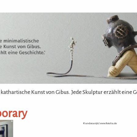
 kathartische Kunst von Gibus. Jede Skulptur erzählt eine G
orary
© andreas130 /
www.fotolia.de