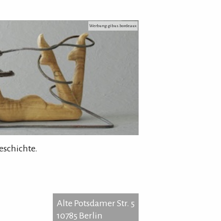
Werbung: gibus.bordeaux
eschichte.
Alte Potsdamer Str. 5
10785 Berlin