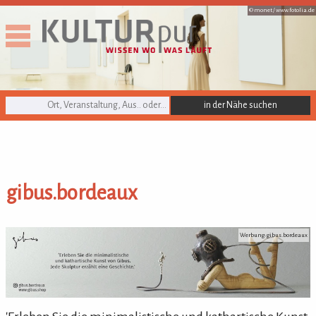
© monet /
www.fotolia.de
KULTURpur Suche
gibus.bordeaux
gibus.bordeaux
Werbung: gibus.bordeaux