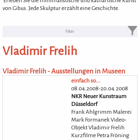
'Erleben Sie die minimalistische und kathartische Kunst
von Gibus. Jede Skulptur erzählt eine Geschichte.
KULTURpur Bildende Künstler von
A-Z
Vladimir Frelih
bildende Künstler von A-Z
Vladimir Frelih - Ausstellungen in Museen
einfach so...
08.04.2008-20.04.2008
NKR Neuer Kunstraum
Düsseldorf
Frank Ahlgrimm Malerei
Mark Formanek Video-
Objekt Vladimir Frelih
Kurzfilme Petra Fröning