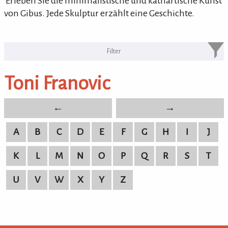
'Erleben Sie die minimalistische und kathartische Kunst
von Gibus. Jede Skulptur erzählt eine Geschichte.
KULTURpur Bildende Künstler von
A-Z
Toni Franovic
bildende Künstler von A-Z
←
→
A
B
C
D
E
F
G
H
I
J
K
L
M
N
O
P
Q
R
S
T
U
V
W
X
Y
Z