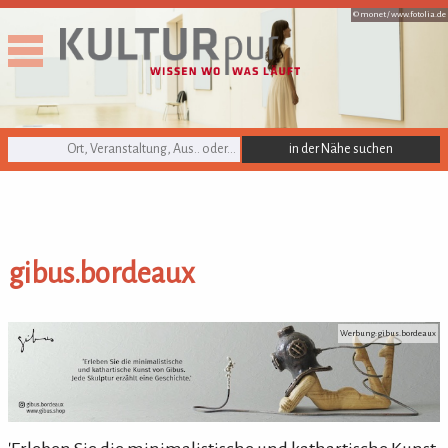
© monet /
www.fotolia.de
KULTURpur Suche
gibus.bordeaux
gibus.bordeaux
Werbung: gibus.bordeaux