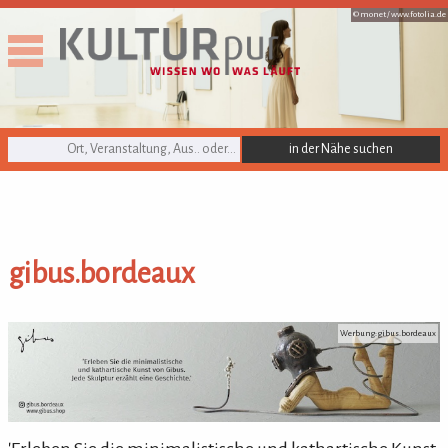
© monet /
www.fotolia.de
KULTURpur Suche
gibus.bordeaux
gibus.bordeaux
Werbung: gibus.bordeaux