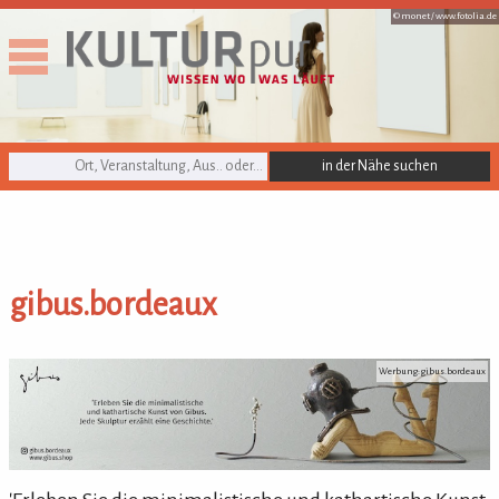
© monet /
www.fotolia.de
KULTURpur Suche
gibus.bordeaux
gibus.bordeaux
Werbung: gibus.bordeaux