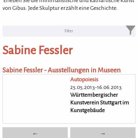
'Erleben Sie die minimalistische und kathartische Kunst
von Gibus. Jede Skulptur erzählt eine Geschichte.
KULTURpur Bildende Künstler von
A-Z
Sabine Fessler
bildende Künstler von A-Z
Sabine Fessler - Ausstellungen in Museen
Autopoiesis
25.05.2013-16.06.2013
Württembergischer
Kunstverein Stuttgart im
Kunstgebäude
←
→