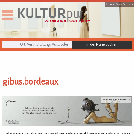
© monet /
www.fotolia.de
KULTURpur Suche
gibus.bordeaux
gibus.bordeaux
Werbung: gibus.bordeaux