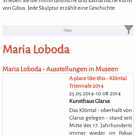
'Erleben Sie die minimalistische und kathartische Kunst
von Gibus. Jede Skulptur erzählt eine Geschichte.
KULTURpur Bildende Künstler von
A-Z
Maria Loboda
bildende Künstler von A-Z
Maria Loboda - Ausstellungen in Museen
A place like this - Klöntal
Triennale 2014
25.05.2014-10.08.2014
Kunsthaus Glarus
Das Klöntal - oberhalb von
Glarus gelegen - stand seit
Mitte des 17. Jahrhunderts
immer wieder im Fokus