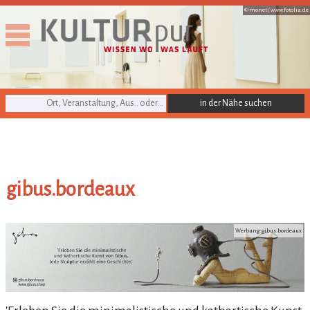
© monet /
www.fotolia.de
KULTURpur Suche
gibus.bordeaux
gibus.bordeaux
Werbung: gibus.bordeaux