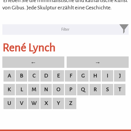
'Erleben Sie die minimalistische und kathartische Kunst
von Gibus. Jede Skulptur erzählt eine Geschichte.
KULTURpur Bildende Künstler von
A-Z
René Lynch
bildende Künstler von A-Z
←
→
A
B
C
D
E
F
G
H
I
J
K
L
M
N
O
P
Q
R
S
T
U
V
W
X
Y
Z