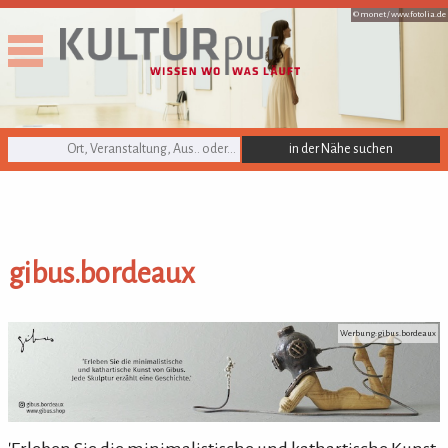
© monet /
www.fotolia.de
KULTURpur Suche
gibus.bordeaux
gibus.bordeaux
Werbung: gibus.bordeaux