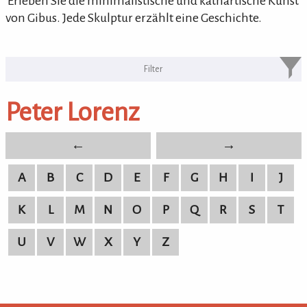
'Erleben Sie die minimalistische und kathartische Kunst
von Gibus. Jede Skulptur erzählt eine Geschichte.
KULTURpur Bildende Künstler von
A-Z
Peter Lorenz
bildende Künstler von A-Z
←
→
A
B
C
D
E
F
G
H
I
J
K
L
M
N
O
P
Q
R
S
T
U
V
W
X
Y
Z