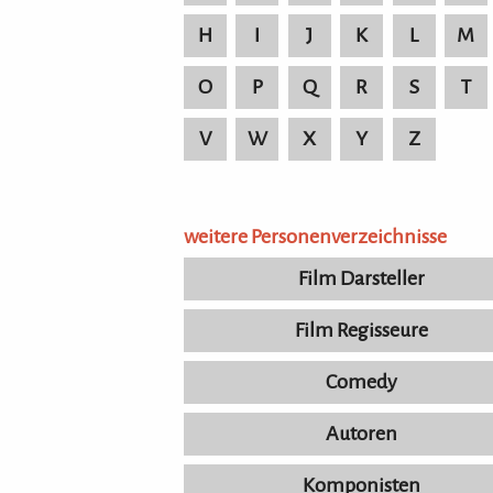
H
I
J
K
L
M
O
P
Q
R
S
T
V
W
X
Y
Z
weitere Personenverzeichnisse
Film Darsteller
Film Regisseure
Comedy
Autoren
Komponisten