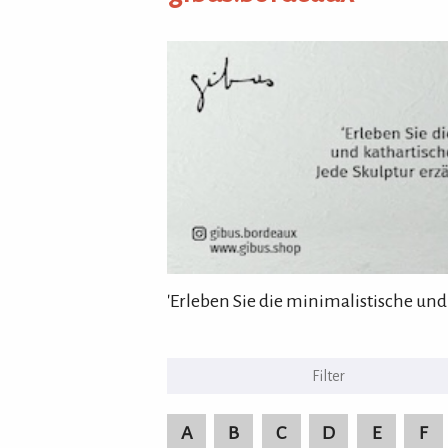
gibus.bordeaux
'Erleben Sie die minimalistische und
KULTURpur Bildende Kü
A
B
C
D
E
F