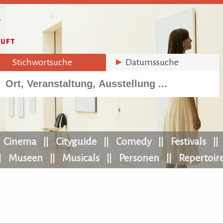
►
Stichwortsuche
►
Datumssuche
Cinema
Cityguide
Comedy
Festivals
Museen
Musicals
Personen
Repertoir