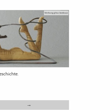
Werbung: gibus.bordeaux
eschichte.
→