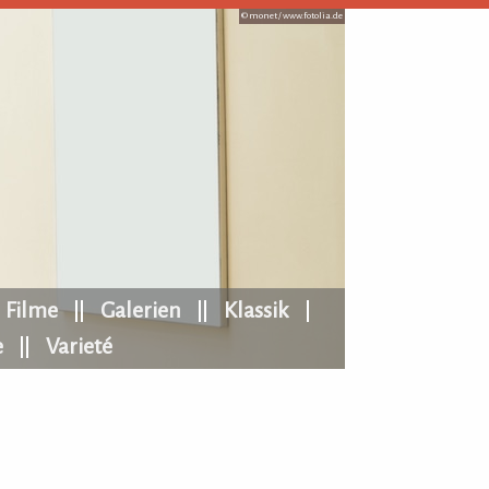
© monet /
www.fotolia.de
Filme
Galerien
Klassik
e
Varieté