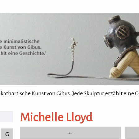
 kathartische Kunst von Gibus. Jede Skulptur erzählt eine G
nstler von A-Z
Michelle Lloyd
bildende Künstler von A-Z
←
G