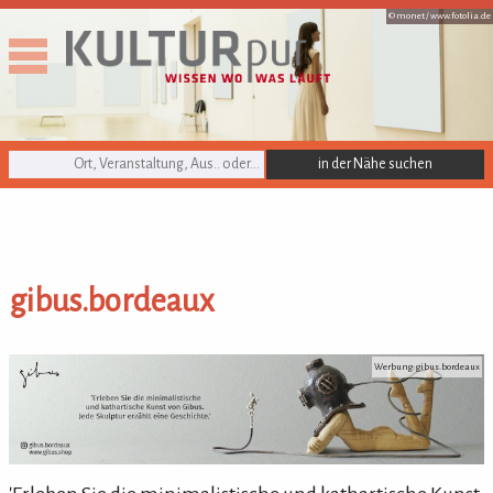
© monet /
www.fotolia.de
KULTURpur Suche
gibus.bordeaux
gibus.bordeaux
Werbung: gibus.bordeaux