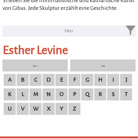
'Erleben Sie die minimalistische und kathartische Kunst
von Gibus. Jede Skulptur erzählt eine Geschichte.
KULTURpur Bildende Künstler von
A-Z
Esther Levine
bildende Künstler von A-Z
←
→
A
B
C
D
E
F
G
H
I
J
K
L
M
N
O
P
Q
R
S
T
U
V
W
X
Y
Z