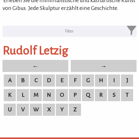
'Erleben Sie die minimalistische und kathartische Kunst
von Gibus. Jede Skulptur erzählt eine Geschichte.
KULTURpur Bildende Künstler von
A-Z
Rudolf Letzig
bildende Künstler von A-Z
←
→
A
B
C
D
E
F
G
H
I
J
K
L
M
N
O
P
Q
R
S
T
U
V
W
X
Y
Z