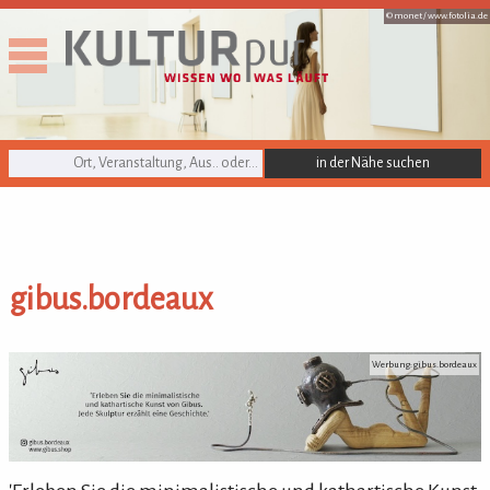
© monet /
www.fotolia.de
KULTURpur Suche
gibus.bordeaux
gibus.bordeaux
Werbung: gibus.bordeaux