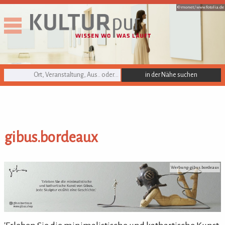
© monet /
www.fotolia.de
KULTURpur Suche
gibus.bordeaux
gibus.bordeaux
Werbung: gibus.bordeaux