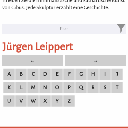
'Erleben Sie die minimalistische und kathartische Kunst
von Gibus. Jede Skulptur erzählt eine Geschichte.
KULTURpur Bildende Künstler von
A-Z
Jürgen Leippert
bildende Künstler von A-Z
←
→
A
B
C
D
E
F
G
H
I
J
K
L
M
N
O
P
Q
R
S
T
U
V
W
X
Y
Z