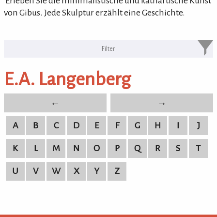
'Erleben Sie die minimalistische und kathartische Kunst
von Gibus. Jede Skulptur erzählt eine Geschichte.
KULTURpur Bildende Künstler von
A-Z
E.A. Langenberg
bildende Künstler von A-Z
←
→
A
B
C
D
E
F
G
H
I
J
K
L
M
N
O
P
Q
R
S
T
U
V
W
X
Y
Z