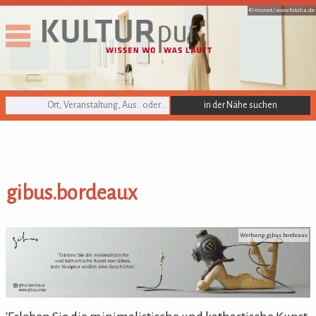
© monet /
www.fotolia.de
KULTURpur Suche
gibus.bordeaux
gibus.bordeaux
Werbung: gibus.bordeaux