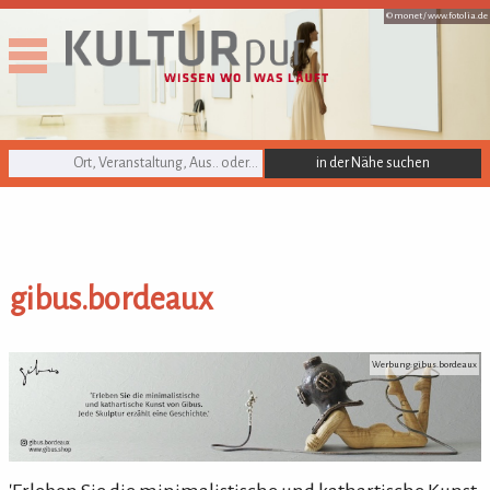
© monet /
www.fotolia.de
KULTURpur Suche
gibus.bordeaux
gibus.bordeaux
Werbung: gibus.bordeaux