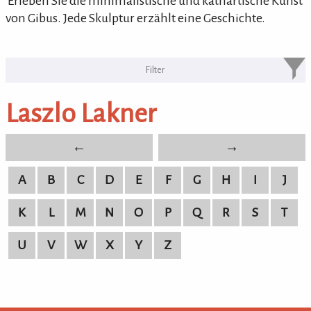
'Erleben Sie die minimalistische und kathartische Kunst
von Gibus. Jede Skulptur erzählt eine Geschichte.
KULTURpur Bildende Künstler von
A-Z
Laszlo Lakner
bildende Künstler von A-Z
←
→
A
B
C
D
E
F
G
H
I
J
K
L
M
N
O
P
Q
R
S
T
U
V
W
X
Y
Z