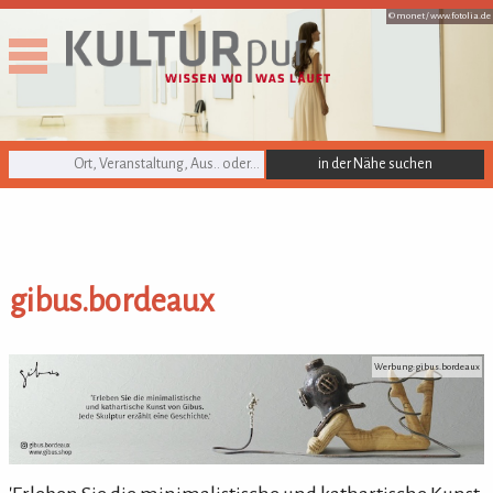
© monet /
www.fotolia.de
KULTURpur Suche
gibus.bordeaux
gibus.bordeaux
Werbung: gibus.bordeaux