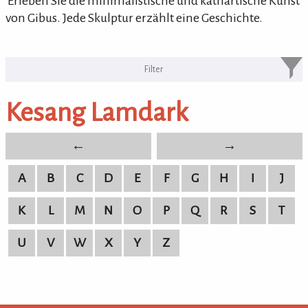
'Erleben Sie die minimalistische und kathartische Kunst
von Gibus. Jede Skulptur erzählt eine Geschichte.
KULTURpur Bildende Künstler von
A-Z
Kesang Lamdark
bildende Künstler von A-Z
←
→
A
B
C
D
E
F
G
H
I
J
K
L
M
N
O
P
Q
R
S
T
U
V
W
X
Y
Z