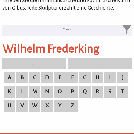
'Erleben Sie die minimalistische und kathartische Kunst
von Gibus. Jede Skulptur erzählt eine Geschichte.
KULTURpur Bildende Künstler von
A-Z
Wilhelm Frederking
bildende Künstler von A-Z
←
→
A
B
C
D
E
F
G
H
I
J
K
L
M
N
O
P
Q
R
S
T
U
V
W
X
Y
Z