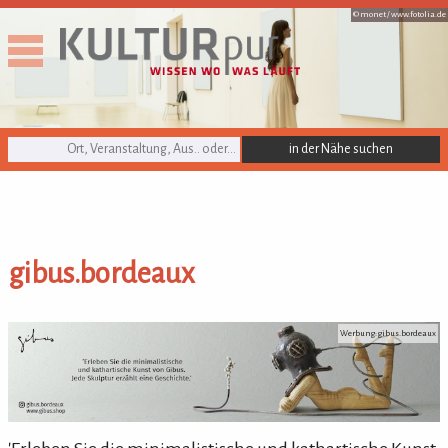
© monet /
www.fotolia.de
KULTURpur Suche
gibus.bordeaux
gibus.bordeaux
Werbung: gibus.bordeaux