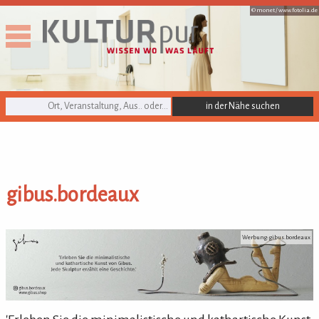
© monet /
www.fotolia.de
KULTURpur Suche
gibus.bordeaux
gibus.bordeaux
Werbung: gibus.bordeaux