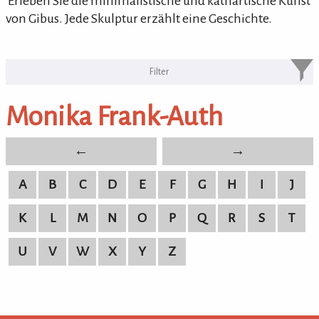
'Erleben Sie die minimalistische und kathartische Kunst
von Gibus. Jede Skulptur erzählt eine Geschichte.
KULTURpur Bildende Künstler von
A-Z
Monika Frank-Auth
bildende Künstler von A-Z
←
→
A
B
C
D
E
F
G
H
I
J
K
L
M
N
O
P
Q
R
S
T
U
V
W
X
Y
Z