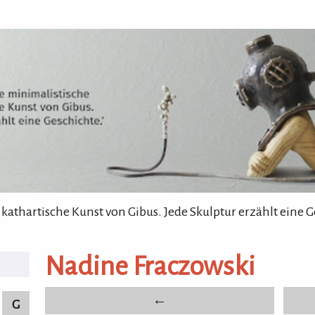
 kathartische Kunst von Gibus. Jede Skulptur erzählt eine G
nstler von A-Z
Nadine Fraczowski
bildende Künstler von A-Z
←
G