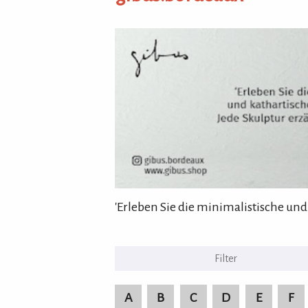
gibus.bordeaux
'Erleben Sie die minimalistische und
KULTURpur Bildende Kü
A
B
C
D
E
F