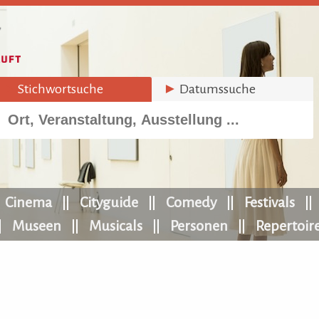
►
Stichwortsuche
►
Datumssuche
Cinema
Cityguide
Comedy
Festivals
Museen
Musicals
Personen
Repertoir