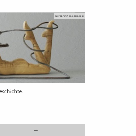
Werbung: gibus.bordeaux
eschichte.
→