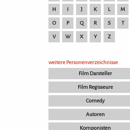
H
I
J
K
L
M
O
P
Q
R
S
T
V
W
X
Y
Z
weitere Personenverzeichnisse
Film Darsteller
Film Regisseure
Comedy
Autoren
Komponisten