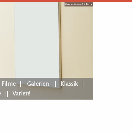
© monet /
www.fotolia.de
Filme
Galerien
Klassik
e
Varieté