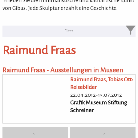
'Erleben Sie die minimalistische und kathartische Kunst
von Gibus. Jede Skulptur erzählt eine Geschichte.
KULTURpur Bildende Künstler von
A-Z
Raimund Fraas
bildende Künstler von A-Z
Raimund Fraas - Ausstellungen in Museen
Raimund Fraas, Tobias Ott:
Reisebilder
22.04.2012-15.07.2012
Grafik Museum Stiftung
Schreiner
←
→