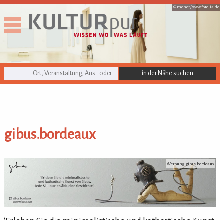
© monet /
www.fotolia.de
KULTURpur Suche
gibus.bordeaux
gibus.bordeaux
Werbung: gibus.bordeaux