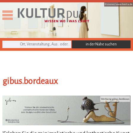
© monet /
www.fotolia.de
KULTURpur Suche
gibus.bordeaux
gibus.bordeaux
Werbung: gibus.bordeaux