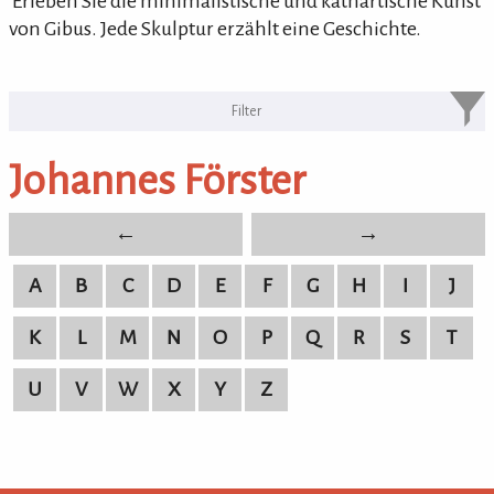
'Erleben Sie die minimalistische und kathartische Kunst
von Gibus. Jede Skulptur erzählt eine Geschichte.
KULTURpur Bildende Künstler von
A-Z
Johannes Förster
bildende Künstler von A-Z
←
→
A
B
C
D
E
F
G
H
I
J
K
L
M
N
O
P
Q
R
S
T
U
V
W
X
Y
Z