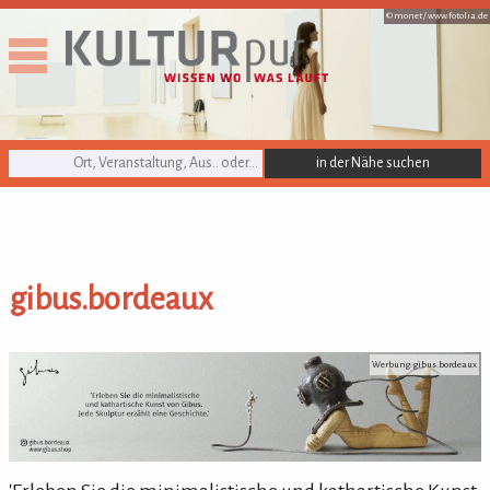
© monet /
www.fotolia.de
KULTURpur Suche
gibus.bordeaux
gibus.bordeaux
Werbung: gibus.bordeaux