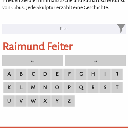
'Erleben Sie die minimalistische und kathartische Kunst
von Gibus. Jede Skulptur erzählt eine Geschichte.
KULTURpur Bildende Künstler von
A-Z
Raimund Feiter
bildende Künstler von A-Z
←
→
A
B
C
D
E
F
G
H
I
J
K
L
M
N
O
P
Q
R
S
T
U
V
W
X
Y
Z