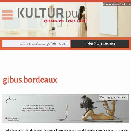
© monet /
www.fotolia.de
KULTURpur Suche
gibus.bordeaux
gibus.bordeaux
Werbung: gibus.bordeaux