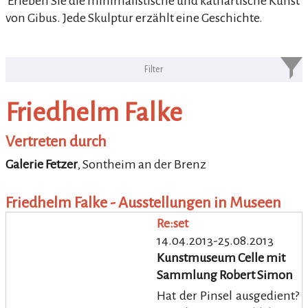
'Erleben Sie die minimalistische und kathartische Kunst
von Gibus. Jede Skulptur erzählt eine Geschichte.
KULTURpur Bildende Künstler von
A-Z
Friedhelm Falke
bildende Künstler von A-Z
Vertreten durch
Galerie Fetzer
,
Sontheim an der Brenz
Friedhelm Falke - Ausstellungen in Museen
Re:set
14.04.2013-25.08.2013
Kunstmuseum Celle mit
Sammlung Robert Simon
Hat der Pinsel ausgedient?