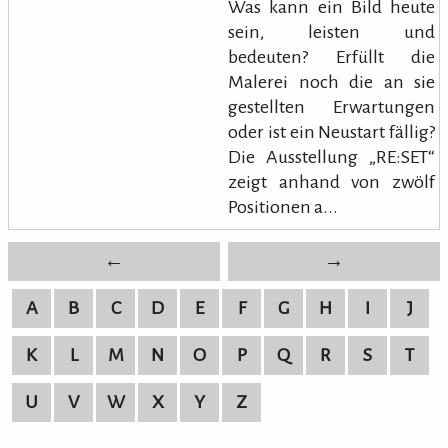
Was kann ein Bild heute
sein, leisten und
bedeuten? Erfüllt die
Malerei noch die an sie
gestellten Erwartungen
oder ist ein Neustart fällig?
Die Ausstellung „RE:SET“
zeigt anhand von zwölf
Positionen a...
←
→
A
B
C
D
E
F
G
H
I
J
K
L
M
N
O
P
Q
R
S
T
U
V
W
X
Y
Z