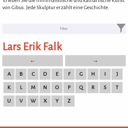
'Erleben Sie die minimalistische und kathartische Kunst
von Gibus. Jede Skulptur erzählt eine Geschichte.
KULTURpur Bildende Künstler von
A-Z
Lars Erik Falk
bildende Künstler von A-Z
←
→
A
B
C
D
E
F
G
H
I
J
K
L
M
N
O
P
Q
R
S
T
U
V
W
X
Y
Z