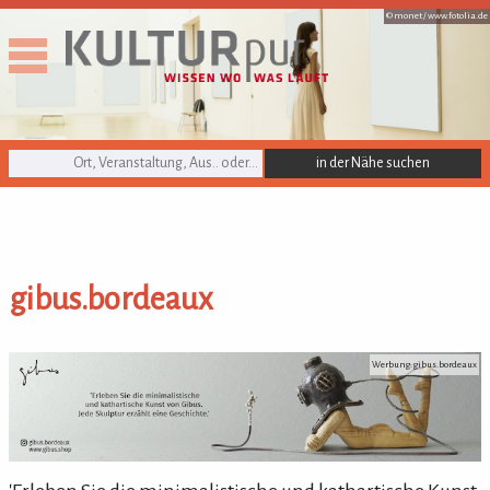
© monet /
www.fotolia.de
KULTURpur Suche
gibus.bordeaux
gibus.bordeaux
Werbung: gibus.bordeaux