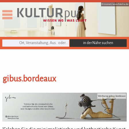
© monet /
www.fotolia.de
KULTURpur Suche
gibus.bordeaux
gibus.bordeaux
Werbung: gibus.bordeaux