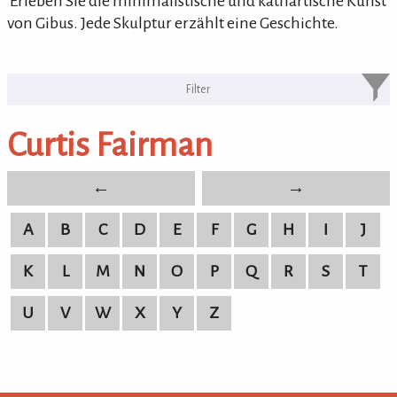
'Erleben Sie die minimalistische und kathartische Kunst
von Gibus. Jede Skulptur erzählt eine Geschichte.
KULTURpur Bildende Künstler von
A-Z
Curtis Fairman
bildende Künstler von A-Z
←
→
A
B
C
D
E
F
G
H
I
J
K
L
M
N
O
P
Q
R
S
T
U
V
W
X
Y
Z