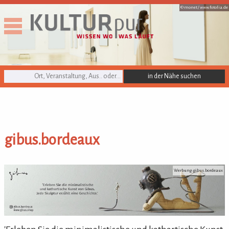
© monet /
www.fotolia.de
KULTURpur Suche
gibus.bordeaux
gibus.bordeaux
Werbung: gibus.bordeaux