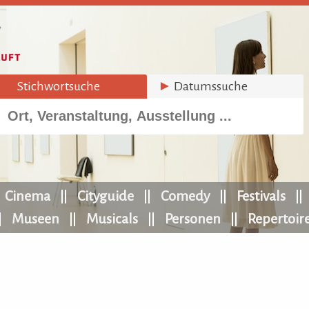
►
Stichwortsuche
►
Datumssuche
Cinema
Cityguide
Comedy
Festivals
Museen
Musicals
Personen
Repertoir