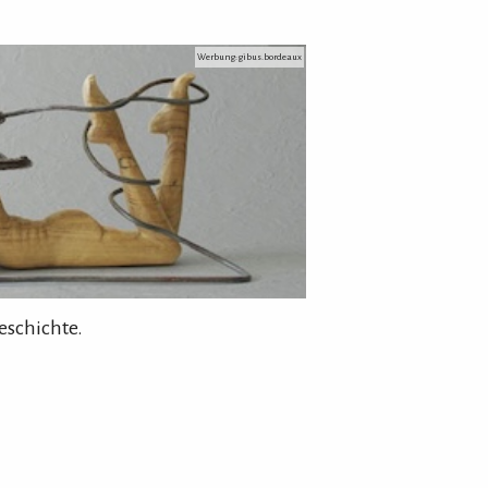
Werbung: gibus.bordeaux
eschichte.