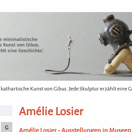
 kathartische Kunst von Gibus. Jede Skulptur erzählt eine G
nstler von A-Z
Amélie Losier
bildende Künstler von A-Z
G
Amélie Losier - Ausstellungen in Museen