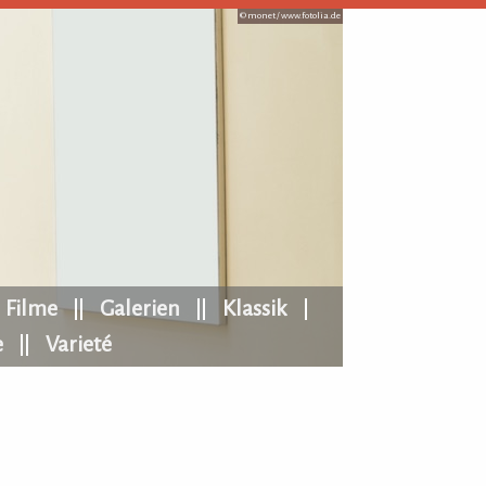
© monet /
www.fotolia.de
Filme
Galerien
Klassik
e
Varieté