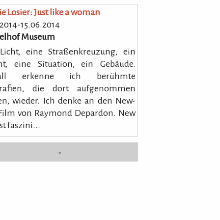
e Losier: Just like a woman
.2014-15.06.2014
elhof Museum
Licht, eine Straßenkreuzung, ein
ht, eine Situation, ein Gebäude.
rall erkenne ich berühmte
grafien, die dort aufgenommen
n, wieder. Ich denke an den New-
-Film von Raymond Depardon. New
st faszini...
→