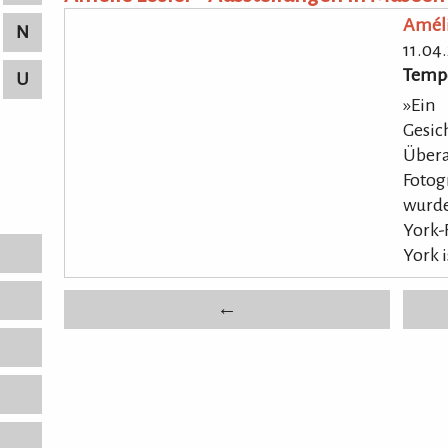
Améli
N
11.04
Temp
U
»Ein 
Gesic
Übe
Foto
wurde
York
York i
←