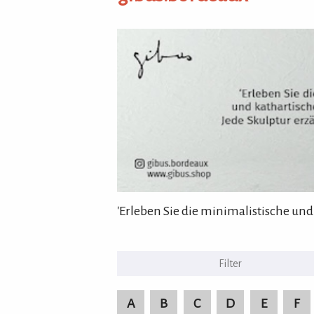
gibus.bordeaux
'Erleben Sie die minimalistische und
KULTURpur Bildende Kü
A
B
C
D
E
F