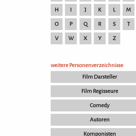
H
I
J
K
L
M
O
P
Q
R
S
T
V
W
X
Y
Z
weitere Personenverzeichnisse
Film Darsteller
Film Regisseure
Comedy
Autoren
Komponisten