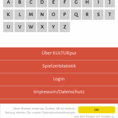
A
B
C
D
E
F
G
H
I
J
K
L
M
N
O
P
Q
R
S
T
U
V
W
X
Y
Z
KULTURpur - wissen wo was läuft.
KULTURpur Footer
Über KULTURpur
Spielzeitstatistik
Login
Impressum/Datenschutz
Diese Website verwendet Cookies. Mit der weiteren
OK!
Nutzung stimmen Sie unseren Datenschutzbestimmungen
KULTURpur empfehlen
und dem Einsatz von Cookies zu.