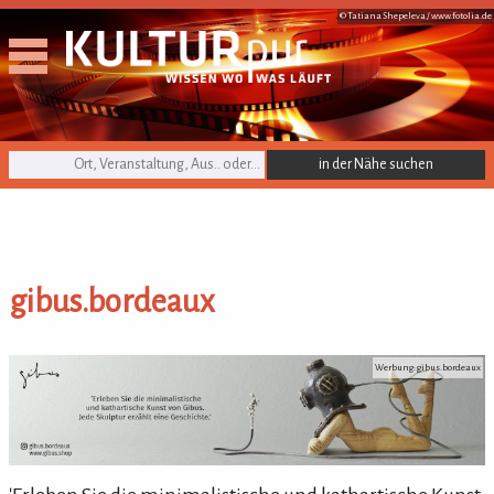
© Tatiana Shepeleva /
www.fotolia.de
KULTURpur Suche
gibus.bordeaux
gibus.bordeaux
Werbung: gibus.bordeaux