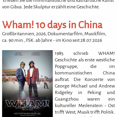
'Erleben Sie die minimalistische und kathartische Kunst
von Gibus. Jede Skulptur erzählt eine Geschichte.
Wham! 10 days in China
Großbritannien,
2026
,
Dokumentarfilm, Musikfilm
,
ca.
90
min.
,
FSK: ab Jahre
- im Kino seit 28.07.2026
1985 schrieb WHAM!
Geschichte als erste westliche
Popgruppe, die im
kommunistischen China
auftrat. Die Konzerte von
George Michael und Andrew
Ridgeley in Peking und
Guangzhou waren ein
kultureller Meilenstein - Ost
trifft West, Musik trifft Politik.