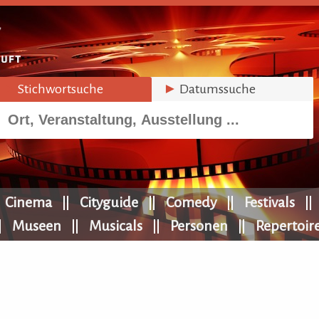
►
Stichwortsuche
►
Datumssuche
Cinema
Cityguide
Comedy
Festivals
Museen
Musicals
Personen
Repertoir