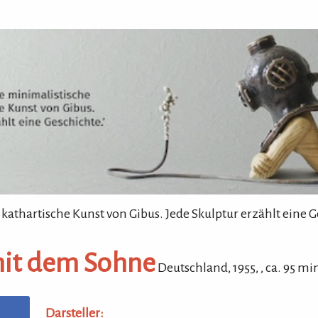
 kathartische Kunst von Gibus. Jede Skulptur erzählt eine G
mit dem Sohne
Deutschland,
1955
,
,
ca.
95
min
Darsteller: