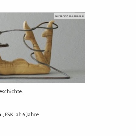
Werbung: gibus.bordeaux
eschichte.
.
,
FSK: ab 6 Jahre