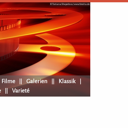
© Tatiana Shepeleva /
www.fotolia.de
Filme
Galerien
Klassik
e
Varieté