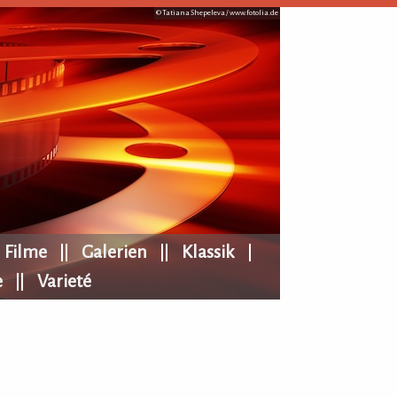
© Tatiana Shepeleva /
www.fotolia.de
Filme
Galerien
Klassik
e
Varieté