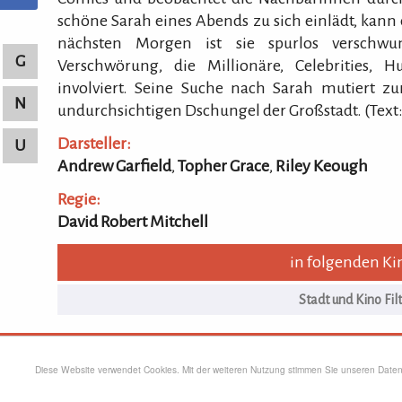
schöne Sarah eines Abends zu sich einlädt, kann
nächsten Morgen ist sie spurlos verschwu
G
Verschwörung, die Millionäre, Celebrities
involviert. Seine Suche nach Sarah mutiert z
N
undurchsichtigen Dschungel der Großstadt. (Text:
Darsteller:
U
Andrew Garfield
,
Topher Grace
,
Riley Keough
Regie:
David Robert Mitchell
in folgenden Ki
Rpur
Spielzeitstatistik
Login
Impre
Diese Website verwendet Cookies. Mit der weiteren Nutzung stimmen Sie unseren Dat
KULTURpur empfehlen