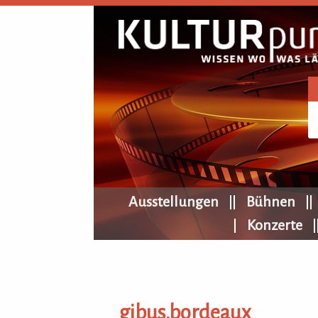
KULTURpur Navigation
Ausstellungen
Bühnen
Konzerte
gibus.bordeaux