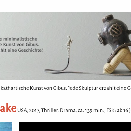
 kathartische Kunst von Gibus. Jede Skulptur erzählt eine G
Lake
USA,
2017
,
Thriller, Drama
,
ca.
139
min.
,
FSK: ab 16 