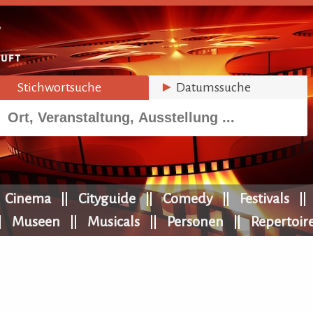
►
Stichwortsuche
►
Datumssuche
Cinema
Cityguide
Comedy
Festivals
Museen
Musicals
Personen
Repertoir