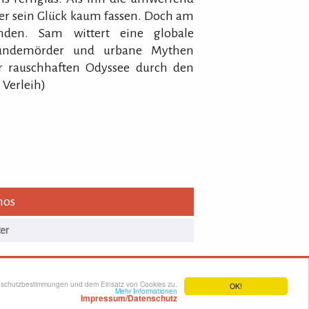
 er sein Glück kaum fassen. Doch am
nden. Sam wittert eine globale
, Hundemörder und urbane Mythen
ur rauschhaften Odyssee durch den
 Verleih)
nos
ssum/Datenschutz
enschutzbestimmungen und dem Einsatz von Cookies zu.
OK!
Mehr Informationen
Impressum/Datenschutz