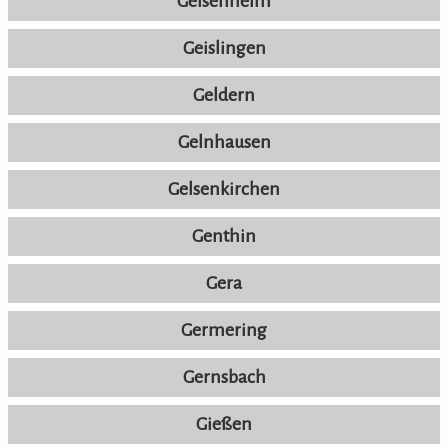
Geisenheim
Geislingen
Geldern
Gelnhausen
Gelsenkirchen
Genthin
Gera
Germering
Gernsbach
Gießen