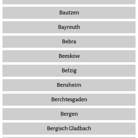
Bautzen
Bayreuth
Bebra
Beeskow
Belzig
Bensheim
Berchtesgaden
Bergen
Bergisch Gladbach