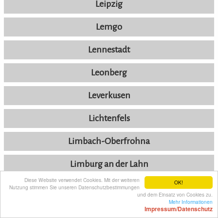
Leipzig
Lemgo
Lennestadt
Leonberg
Leverkusen
Lichtenfels
Limbach-Oberfrohna
Limburg an der Lahn
Diese Website verwendet Cookies. Mit der weiteren
OK!
Lingen
Nutzung stimmen Sie unseren Datenschutzbestimmungen
und dem Einsatz von Cookies zu.
Mehr Informationen
Impressum/Datenschutz
Lippstadt