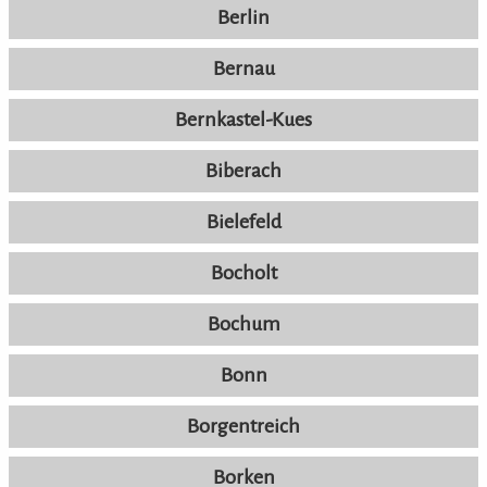
Berlin
Bernau
Bernkastel-Kues
Biberach
Bielefeld
Bocholt
Bochum
Bonn
Borgentreich
Borken