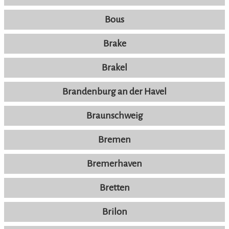
Bous
Brake
Brakel
Brandenburg an der Havel
Braunschweig
Bremen
Bremerhaven
Bretten
Brilon