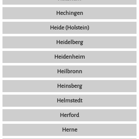
Hechingen
Heide (Holstein)
Heidelberg
Heidenheim
Heilbronn
Heinsberg
Helmstedt
Herford
Herne