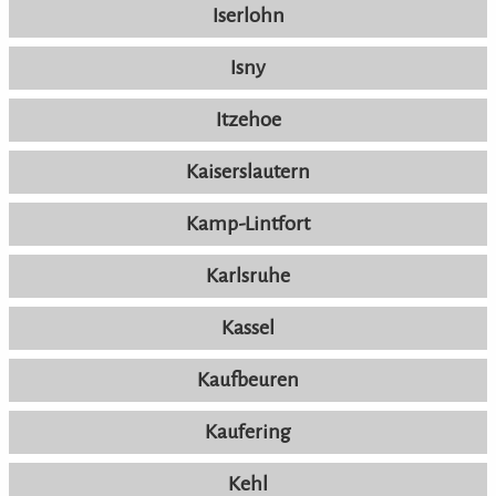
Iserlohn
Isny
Itzehoe
Kaiserslautern
Kamp-Lintfort
Karlsruhe
Kassel
Kaufbeuren
Kaufering
Kehl