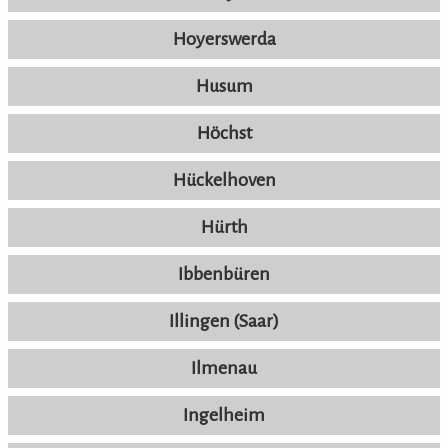
Hoyerswerda
Husum
Höchst
Hückelhoven
Hürth
Ibbenbüren
Illingen (Saar)
Ilmenau
Ingelheim