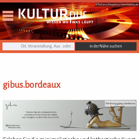
© Tatiana Shepeleva /
www.fotolia.de
KULTURpur Suche
gibus.bordeaux
gibus.bordeaux
Werbung: gibus.bordeaux