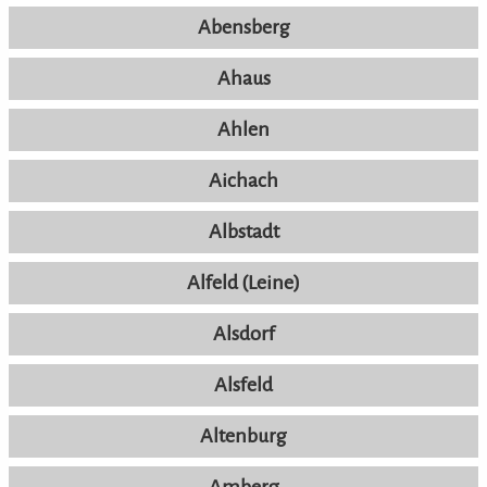
Abensberg
Ahaus
Ahlen
Aichach
Albstadt
Alfeld (Leine)
Alsdorf
Alsfeld
Altenburg
Amberg