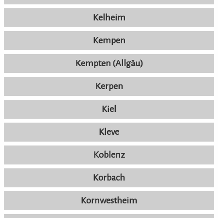
Kelheim
Kempen
Kempten (Allgäu)
Kerpen
Kiel
Kleve
Koblenz
Korbach
Kornwestheim