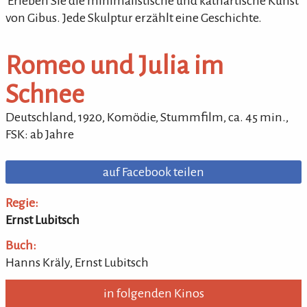
'Erleben Sie die minimalistische und kathartische Kunst
von Gibus. Jede Skulptur erzählt eine Geschichte.
Romeo und Julia im
Schnee
Deutschland,
1920
,
Komödie, Stummfilm
,
ca.
45
min.
,
FSK: ab Jahre
auf Facebook teilen
Regie:
Ernst Lubitsch
Buch:
Hanns Kräly, Ernst Lubitsch
in folgenden Kinos