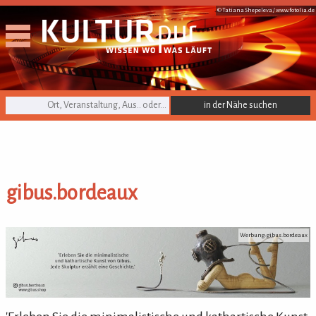
© Tatiana Shepeleva /
www.fotolia.de
KULTURpur Suche
gibus.bordeaux
gibus.bordeaux
Werbung: gibus.bordeaux