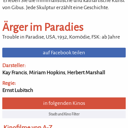
'Erleben Sie die minimalistische und kathartische Kunst
von Gibus. Jede Skulptur erzählt eine Geschichte.
Ärger im Paradies
Trouble in Paradise
, USA,
1932
,
Komödie
,
FSK: ab Jahre
auf Facebook teilen
Darsteller:
Kay Francis
,
Miriam Hopkins
,
Herbert Marshall
Regie:
Ernst Lubitsch
in folgenden Kinos
Kinofilme von A-Z