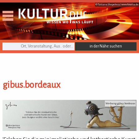
© Tatiana Shepeleva /
www.fotolia.de
KULTURpur Suche
gibus.bordeaux
gibus.bordeaux
Werbung: gibus.bordeaux