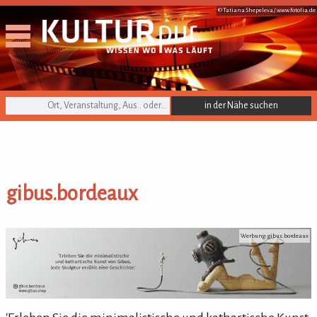
© Tatiana Shepeleva /
www.fotolia.de
KULTURpur Suche
gibus.bordeaux
gibus.bordeaux
Werbung: gibus.bordeaux