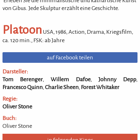
'Erleben Sie die minimalistische und kathartische Kunst
von Gibus. Jede Skulptur erzählt eine Geschichte.
Platoon
USA,
1986
,
Action, Drama, Kriegsfilm
,
ca.
120
min.
,
FSK: ab Jahre
auf Facebook teilen
Darsteller:
Tom Berenger
,
Willem Dafoe
,
Johnny Depp
,
Francesco Quinn
,
Charlie Sheen
,
Forest Whitaker
Regie:
Oliver Stone
Buch:
Oliver Stone
in folgenden Kinos