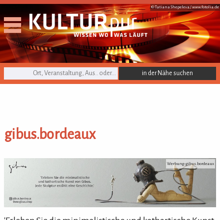
© Tatiana Shepeleva /
www.fotolia.de
KULTURpur Suche
gibus.bordeaux
gibus.bordeaux
Werbung: gibus.bordeaux