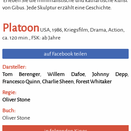
'Erleben Sie die minimalistische und kathartische Kunst
von Gibus. Jede Skulptur erzählt eine Geschichte.
Platoon
USA,
1986
,
Kriegsfilm, Drama, Action
,
ca.
120
min.
,
FSK: ab Jahre
auf Facebook teilen
Darsteller:
Tom Berenger
,
Willem Dafoe
,
Johnny Depp
,
Francesco Quinn
,
Charlie Sheen
,
Forest Whitaker
Regie:
Oliver Stone
Buch:
Oliver Stone
in folgenden Kinos