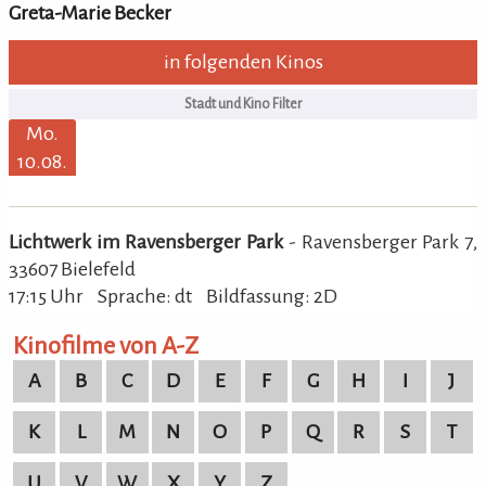
Greta-Marie Becker
in folgenden Kinos
Mo.
10.08.
Lichtwerk im Ravensberger Park
- Ravensberger Park 7,
33607 Bielefeld
17:15 Uhr
Sprache: dt
Bildfassung: 2D
Kinofilme von A-Z
A
B
C
D
E
F
G
H
I
J
K
L
M
N
O
P
Q
R
S
T
U
V
W
X
Y
Z