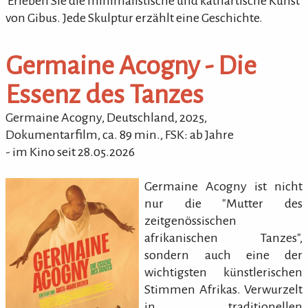
'Erleben Sie die minimalistische und kathartische Kunst
von Gibus. Jede Skulptur erzählt eine Geschichte.
Germaine Acogny - Die
Essenz des Tanzes
Germaine Acogny
, Deutschland,
2025
,
Dokumentarfilm
,
ca.
89
min.
,
FSK: ab Jahre
- im Kino seit 28.05.2026
Germaine Acogny ist nicht
nur die "Mutter des
zeitgenössischen
afrikanischen Tanzes",
sondern auch eine der
wichtigsten künstlerischen
Stimmen Afrikas. Verwurzelt
in traditionellen