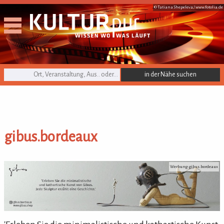
© Tatiana Shepeleva /
www.fotolia.de
KULTURpur Suche
gibus.bordeaux
gibus.bordeaux
Werbung: gibus.bordeaux