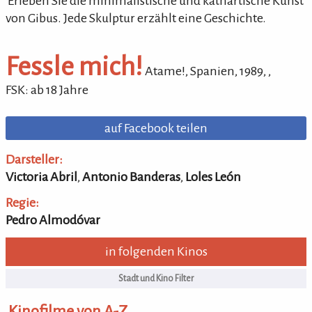
'Erleben Sie die minimalistische und kathartische Kunst
von Gibus. Jede Skulptur erzählt eine Geschichte.
Fessle mich!
Atame!
, Spanien,
1989
,
,
FSK: ab 18 Jahre
auf Facebook teilen
Darsteller:
Victoria Abril
,
Antonio Banderas
,
Loles León
Regie:
Pedro Almodóvar
in folgenden Kinos
Kinofilme von A-Z