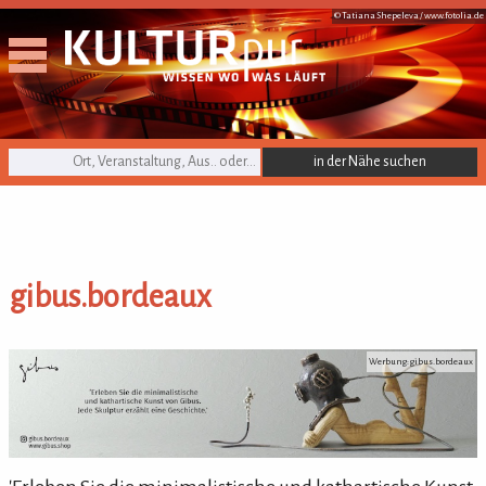
© Tatiana Shepeleva /
www.fotolia.de
KULTURpur Suche
gibus.bordeaux
gibus.bordeaux
Werbung: gibus.bordeaux