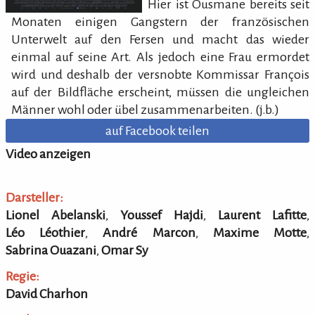
Hier ist Ousmane bereits seit
Monaten einigen Gangstern der französischen
Unterwelt auf den Fersen und macht das wieder
einmal auf seine Art. Als jedoch eine Frau ermordet
wird und deshalb der versnobte Kommissar François
auf der Bildfläche erscheint, müssen die ungleichen
Männer wohl oder übel zusammenarbeiten. (j.b.)
auf Facebook teilen
Video anzeigen
Darsteller:
Lionel Abelanski
,
Youssef Hajdi
,
Laurent Lafitte
,
Léo Léothier
,
André Marcon
,
Maxime Motte
,
Sabrina Ouazani
,
Omar Sy
Regie:
David Charhon