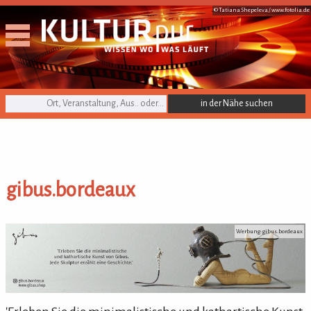
© Tatiana Shepeleva /
www.fotolia.de
KULTURpur Suche
gibus.bordeaux
gibus.bordeaux
Werbung: gibus.bordeaux