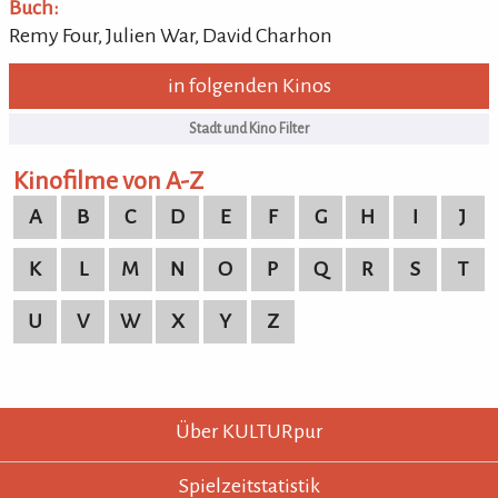
Buch:
Remy Four, Julien War, David Charhon
in folgenden Kinos
Kinofilme von A-Z
A
B
C
D
E
F
G
H
I
J
K
L
M
N
O
P
Q
R
S
T
U
V
W
X
Y
Z
KULTURpur - wissen wo was läuft.
KULTURpur Footer
Über KULTURpur
Spielzeitstatistik