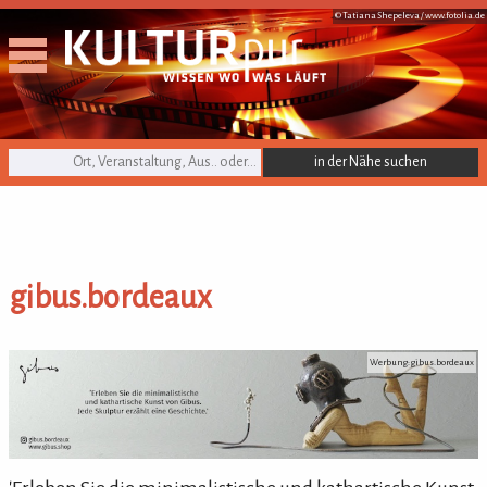
© Tatiana Shepeleva /
www.fotolia.de
KULTURpur Suche
gibus.bordeaux
gibus.bordeaux
Werbung: gibus.bordeaux