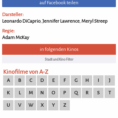
auf Facebook teilen
Darsteller:
Leonardo DiCaprio
,
Jennifer Lawrence
,
Meryl Streep
Regie:
Adam McKay
in folgenden Kinos
Kinofilme von A-Z
A
B
C
D
E
F
G
H
I
J
K
L
M
N
O
P
Q
R
S
T
U
V
W
X
Y
Z