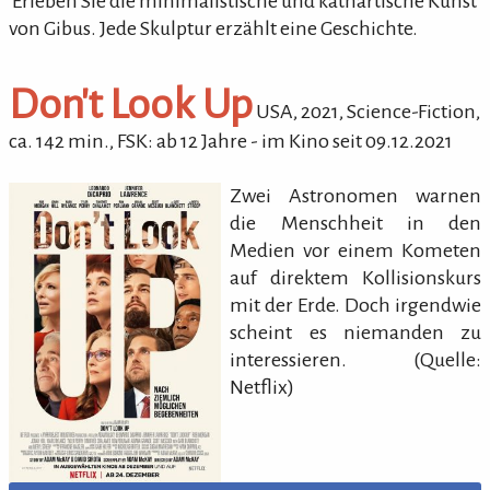
'Erleben Sie die minimalistische und kathartische Kunst
von Gibus. Jede Skulptur erzählt eine Geschichte.
Don't Look Up
USA,
2021
,
Science-Fiction
,
ca.
142
min.
,
FSK: ab 12 Jahre
- im Kino seit 09.12.2021
Zwei Astronomen warnen
die Menschheit in den
Medien vor einem Kometen
auf direktem Kollisionskurs
mit der Erde. Doch irgendwie
scheint es niemanden zu
interessieren. (Quelle:
Netflix)