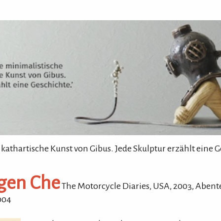
 kathartische Kunst von Gibus. Jede Skulptur erzählt eine G
ngen Che
The Motorcycle Diaries
, USA,
2003
,
Abent
004