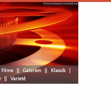
© Tatiana Shepeleva /
www.fotolia.de
Filme
Galerien
Klassik
e
Varieté