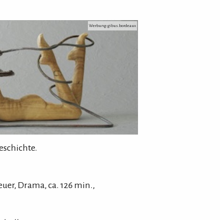
Werbung: gibus.bordeaux
eschichte.
euer, Drama
,
ca.
126
min.
,