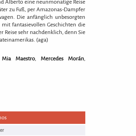
nd Alberto eine neunmonatige Reise
päter zu Fuß, per Amazonas-Dampfer
twagen. Die anfänglich unbesorgten
mit fantasievollen Geschichten die
r Reise sehr nachdenklich, denn Sie
ateinamerikas. (aga)
,
Mia Maestro
,
Mercedes Morán
,
nos