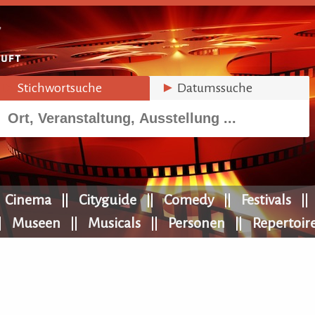
►
Stichwortsuche
►
Datumssuche
Cinema
Cityguide
Comedy
Festivals
Museen
Musicals
Personen
Repertoir