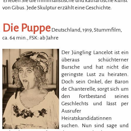
'Erleben Sie die minimalistische und kathartische Kunst
von Gibus. Jede Skulptur erzählt eine Geschichte.
Die Puppe
Deutschland,
1919
,
Stummfilm
,
ca.
64
min.
,
FSK: ab Jahre
Der Jüngling Lancelot ist ein
überaus schüchterner
Bursche und hat nicht die
geringste Lust zu heiraten.
Doch sein Onkel, der Baron
de Chanterelle, sorgt sich um
den Fortbestand seines
Geschlechts und lässt per
Ausrufer
Heiratskandidatinnen
suchen. Nun sind sage und