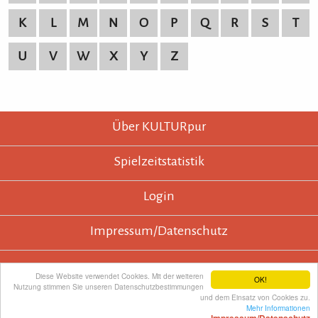
K
L
M
N
O
P
Q
R
S
T
U
V
W
X
Y
Z
KULTURpur - wissen wo was läuft.
KULTURpur Footer
Über KULTURpur
Spielzeitstatistik
Login
Impressum/Datenschutz
Diese Website verwendet Cookies. Mit der weiteren
OK!
Nutzung stimmen Sie unseren Datenschutzbestimmungen
KULTURpur empfehlen
und dem Einsatz von Cookies zu.
Mehr Informationen