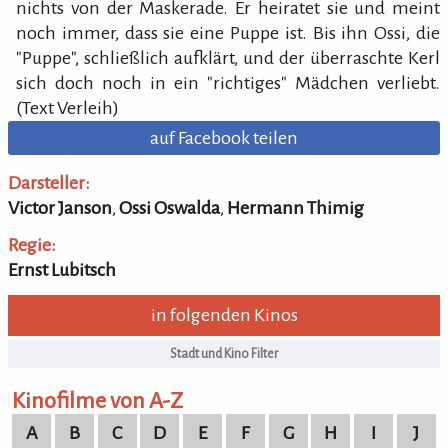
nichts von der Maskerade. Er heiratet sie und meint
noch immer, dass sie eine Puppe ist. Bis ihn Ossi, die
"Puppe", schließlich aufklärt, und der überraschte Kerl
sich doch noch in ein "richtiges" Mädchen verliebt.
(Text Verleih)
auf Facebook teilen
Darsteller:
Victor Janson
,
Ossi Oswalda
,
Hermann Thimig
Regie:
Ernst Lubitsch
in folgenden Kinos
Kinofilme von A-Z
A
B
C
D
E
F
G
H
I
J