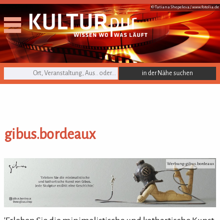
© Tatiana Shepeleva /
www.fotolia.de
KULTURpur Suche
gibus.bordeaux
gibus.bordeaux
Werbung: gibus.bordeaux