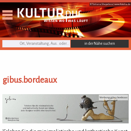
© Tatiana Shepeleva /
www.fotolia.de
KULTURpur Suche
gibus.bordeaux
gibus.bordeaux
Werbung: gibus.bordeaux