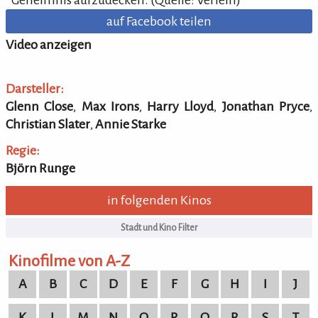
auf Facebook teilen
Video anzeigen
Darsteller:
Glenn Close
,
Max Irons
,
Harry Lloyd
,
Jonathan Pryce
,
Christian Slater
,
Annie Starke
Regie:
Björn Runge
in folgenden Kinos
Kinofilme von A-Z
A
B
C
D
E
F
G
H
I
J
K
L
M
N
O
P
Q
R
S
T