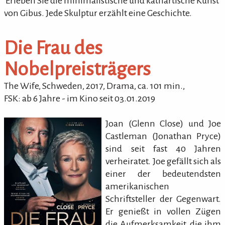
'Erleben Sie die minimalistische und kathartische Kunst
von Gibus. Jede Skulptur erzählt eine Geschichte.
Die Frau des
Nobelpreisträgers
The Wife
, Schweden,
2017
,
Drama
,
ca.
101
min.
,
FSK: ab 6 Jahre
- im Kino seit 03.01.2019
Joan (Glenn Close) und Joe
Castleman (Jonathan Pryce)
sind seit fast 40 Jahren
verheiratet. Joe gefällt sich als
einer der bedeutendsten
amerikanischen
Schriftsteller der Gegenwart.
Er genießt in vollen Zügen
die Aufmerksamkeit, die ihm