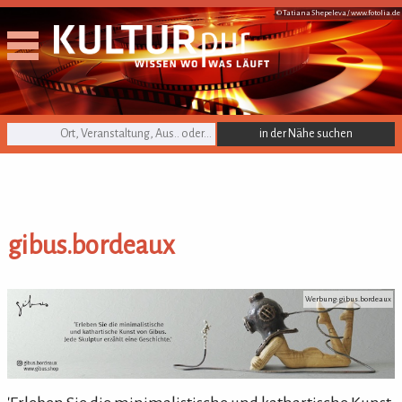
© Tatiana Shepeleva /
www.fotolia.de
KULTURpur Suche
gibus.bordeaux
gibus.bordeaux
Werbung: gibus.bordeaux