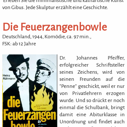
'Erleben Sie die minimalistische und kathartische Kunst
von Gibus. Jede Skulptur erzählt eine Geschichte.
Die Feuerzangenbowle
Deutschland,
1944
,
Komödie
,
ca.
97
min.
,
FSK: ab 12 Jahre
Dr. Johannes Pfeiffer,
erfolgreicher Schriftsteller
seines Zeichens, wird von
seinen Freunden auf die
"Penne" geschickt, weil er nur
von Privatlehrern erzogen
wurde. Und so drückt er noch
einmal die Schulbank, bringt
damit eine Abiturklasse in
Unordnung und findet auch