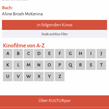
Buch:
Aline Brosh McKenna
in folgenden Kinos
Kinofilme von A-Z
A
B
C
D
E
F
G
H
I
J
K
L
M
N
O
P
Q
R
S
T
U
V
W
X
Y
Z
KULTURpur - wissen wo was läuft.
KULTURpur Footer
Über KULTURpur