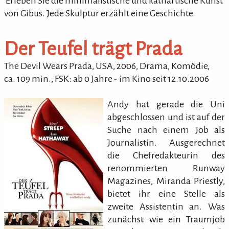
'Erleben Sie die minimalistische und kathartische Kunst
von Gibus. Jede Skulptur erzählt eine Geschichte.
Der Teufel trägt Prada
The Devil Wears Prada
, USA,
2006
,
Drama, Komödie
,
ca.
109
min.
,
FSK: ab 0 Jahre
- im Kino seit 12.10.2006
Andy hat gerade die Uni
abgeschlossen und ist auf der
Suche nach einem Job als
Journalistin. Ausgerechnet
die Chefredakteurin des
renommierten Runway
Magazines, Miranda Priestly,
bietet ihr eine Stelle als
zweite Assistentin an. Was
zunächst wie ein Traumjob