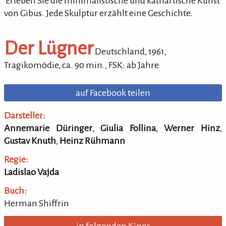
'Erleben Sie die minimalistische und kathartische Kunst
von Gibus. Jede Skulptur erzählt eine Geschichte.
Der Lügner
Deutschland,
1961
,
Tragikomödie
,
ca.
90
min.
,
FSK: ab Jahre
auf Facebook teilen
Darsteller:
Annemarie Düringer
,
Giulia Follina
,
Werner Hinz
,
Gustav Knuth
,
Heinz Rühmann
Regie:
Ladislao Vajda
Buch:
Herman Shiffrin
in folgenden Kinos