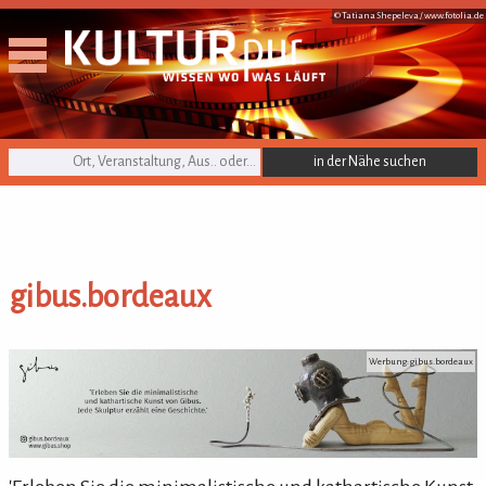
© Tatiana Shepeleva /
www.fotolia.de
KULTURpur Suche
gibus.bordeaux
gibus.bordeaux
Werbung: gibus.bordeaux