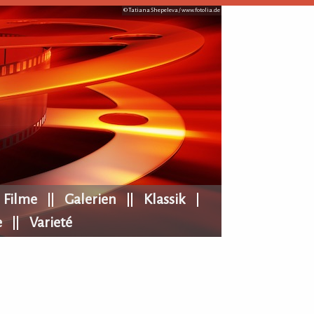
© Tatiana Shepeleva /
www.fotolia.de
Filme
Galerien
Klassik
e
Varieté