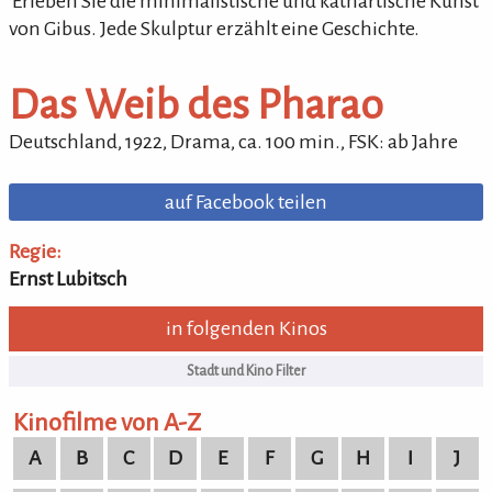
'Erleben Sie die minimalistische und kathartische Kunst
von Gibus. Jede Skulptur erzählt eine Geschichte.
Das Weib des Pharao
Deutschland,
1922
,
Drama
,
ca.
100
min.
,
FSK: ab Jahre
auf Facebook teilen
Regie:
Ernst Lubitsch
in folgenden Kinos
Kinofilme von A-Z
A
B
C
D
E
F
G
H
I
J