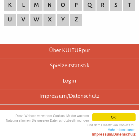
K
L
M
N
O
P
Q
R
S
T
U
V
W
X
Y
Z
KULTURpur - wissen wo was läuft.
KULTURpur Footer
Über KULTURpur
Spielzeitstatistik
Login
Impressum/Datenschutz
Diese Website verwendet Cookies. Mit der weiteren
OK!
Nutzung stimmen Sie unseren Datenschutzbestimmungen
KULTURpur empfehlen
und dem Einsatz von Cookies zu.
Mehr Informationen
Impressum/Datenschutz