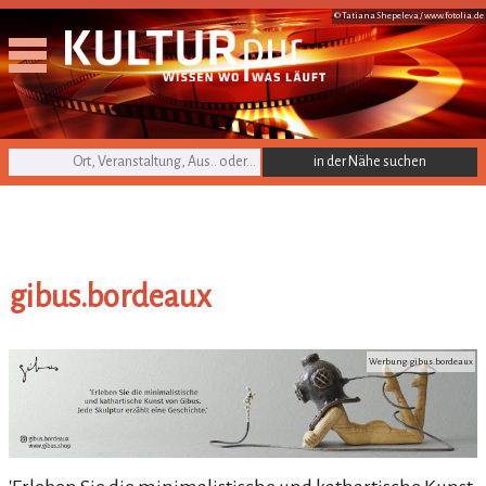
© Tatiana Shepeleva /
www.fotolia.de
KULTURpur Suche
gibus.bordeaux
gibus.bordeaux
Werbung: gibus.bordeaux